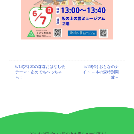
6/18(木) 本の森森おはなし会
5/29(金) おとなのナ
テーマ：あめでもへっちゃ
イト ～本の森特別開
ら！
放～
こども本の森 松山（坂の上の雲ミュージアム）